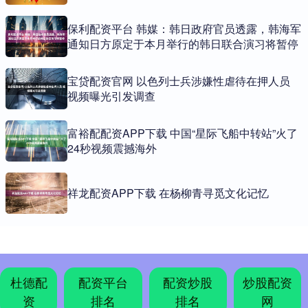
保利配资平台 韩媒：韩日政府官员透露，韩海军
通知日方原定于本月举行的韩日联合演习将暂停
宝贷配资官网 以色列士兵涉嫌性虐待在押人员
视频曝光引发调查
富裕配配资APP下载 中国“星际飞船中转站”火了
24秒视频震撼海外
祥龙配资APP下载 在杨柳青寻觅文化记忆
杜德配
配资平台
配资炒股
炒股配资
资
排名
排名
网