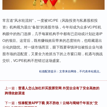
常言道“风水轮流转”，一度被VC/PE（风险投资与私募股权投
资）机构视为退出“备胎”的港股市场，今年却成为众多VC/PE机
构眼中的热门选择，几乎每家机构手中都有已启动或计划赴港IP
O的项目。这背后，既有赚钱效应带来的态度转向，也暗藏退出
分化的隐忧。对一级市场而言，眼下既要审慎评估被投企业与港
股市场的适配度，又要全力抢抓当下的上市窗口期，机遇与挑战
交织，VC/PE机构不想错过这场盛宴。
杜德配资提示：文章来自网络，不代表本站观点。
上一篇：
普通人怎么加杠杆买股票官网 外贸企业有了安全高效的
跨境收款渠道
下一篇：
恒泰配资APP下载 美不胜收！云锦与蜀锦千年首次“交