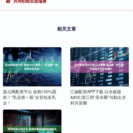
融” 共同织绘双面瑞兽
相关文章
股点网配资平台 收购100%股
汇融配资APP下载 以水破题
权！“乳业第一股”全吞知名乳
&#32;浙江用“亲水圈”勾勒出乡
企！
村共富圈