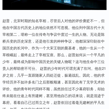
赵普，北宋时期的知名宰相，尽管后人对他的评价褒贬不一，但
他在中国古代历史上的地位依然不可忽视。他位列中国古代十大
宰相第二，堪称一位在传奇与争议中度过一生的人物。无论是陈
桥兵变的历史深意，还是他引发的种种争议，他都深深印刻在中
国历史的长河中。作为一个大宋王朝的奠基者，他的一生从一个
草根崛起，最终走上了宰相宝座。那么，赵普如何从一个平凡的
少年，最终成为影响中国历史的关键人物呢？这与他生命中三位
贵人的帮助密不可分。 赵普的少年时代可谓充满了坎坷。他在21
岁之前，几乎一直跟随家人四处迁徙，躲避战乱。因此，他的求
学经历并不如许多名门之后那般顺遂，甚至因此有了无学无术的
评价。他的青年时代同样不顺，虽然担任过不少幕府职务，却始
终未能在仕途上有所建树，甚至用他自己的话来说，就是混迹于
幕府。看着自己已过而立之年，赵普依旧过着毫无建树的平凡生