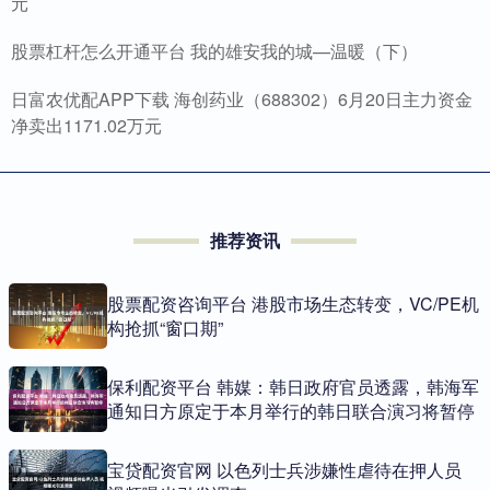
元
股票杠杆怎么开通平台 我的雄安我的城—温暖（下）
日富农优配APP下载 海创药业（688302）6月20日主力资金
净卖出1171.02万元
推荐资讯
股票配资咨询平台 港股市场生态转变，VC/PE机
构抢抓“窗口期”
保利配资平台 韩媒：韩日政府官员透露，韩海军
通知日方原定于本月举行的韩日联合演习将暂停
宝贷配资官网 以色列士兵涉嫌性虐待在押人员