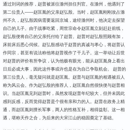
通过刘词的推荐，赵普被派往滁州担任判官。在滁州，他遇到了
第二位贵人——赵匡胤的父亲赵弘殷。当时，赵匡胤刚刚攻占滁
州不久，赵弘殷因病需要返回京城，途经滁州时，他决定去探望
自己的儿子。由于战事吃紧，周世宗命令赵匡胤立刻赶赴前线，
赵弘殷便将自己的父亲托付给了赵普。赵普对赵弘殷照顾有加，
床前床后悉心伺候。赵弘殷感动于赵普的真诚与孝心，将赵普认
作同宗，甚至有说法称他将赵普视作了干儿子。这一举动让后世
对赵普的评价有所争议，认为他极有眼光，能从赵匡胤身上看出
日后必成大事，因此这件事或许也是在为自己争取机会。 赵普的
第三位贵人，毫无疑问就是赵匡胤。赵普与赵匡胤的相遇被后人
称为风云会。作为赵弘殷的推荐人，赵匡胤自然很快便与赵普相
识。当赵匡胤见到赵普时，虽然发现赵普年纪较大，但并未因此
感到反感，反而觉得赵普是个很有亲和力的人。赵普在政务上精
通，而赵匡胤则擅长军事，两人的性格互补，相得益彰。这一相
遇，堪称天作之合，为后来的大宋江山的稳固奠定了基础。