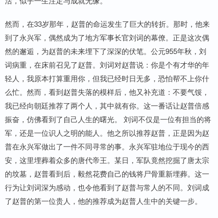
活，似乎一生注定与成就无缘。
然而，在33岁那年，赵普的命运发生了巨大的转折。那时，他来
到了永兴军，偶然成为了地方军事长官刘词的幕僚。正是这次偶
然的邂逅，为赵普的未来埋下了深深的伏笔。公元955年秋，刘
词病重，在床前召见了赵普。刘词对赵普说：你是个有才华的年
轻人，我原本打算重用你，但我已经时日无多，恐怕帮不上你什
么忙。然而，看到赵普失落的模样后，他又补充道：不要气馁，
我已经向朝廷推荐了两个人，其中就有你。这一番话让赵普倍感
振奋，仿佛看到了自己人生的曙光。 刘词不仅是一位有担当的将
军，还是一位识人之明的能人。他之所以推荐赵普，正是因为赵
普在永兴军做出了一件不同寻常的事。永兴军驻地位于现今的西
安，这里埋葬着众多的唐代帝王。某日，军队竟然挖掘了唐太宗
的坟墓，赵普看到后，毅然花费自己的钱将尸骨重新埋葬。这一
行为让刘词深为感动，也令他看到了赵普与常人的不同。刘词成
了赵普的第一位贵人，他的推荐成为赵普人生中的关键一步。