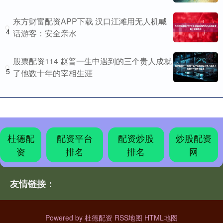
东方财富配资APP下载 汉口江滩用无人机喊
4
话游客：安全亲水
股票配资114 赵普一生中遇到的三个贵人成就
5
了他数十年的宰相生涯
杜德配
配资平台
配资炒股
炒股配资
资
排名
排名
网
友情链接：
Powered by
杜德配资
RSS地图
HTML地图