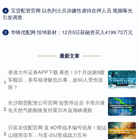
​宝贷配资官网 以色列士兵涉嫌性虐待在押人员 视频曝光
4
引发调查
​华锋优配网 恒坤新材：12月5日获融资买入4199.73万元
5
最新文章
香港大牛证券APP下载 果然！3个月连烧5艘
军舰后，美军核潜艇也出事，超60人受伤送
1
医？
长沙期货配资公司官网 短暂停运后 卡塔尔液
2
化天然气船舶恢复经霍尔木兹海峡通航
日富农优配官网 直-8D带战术编号现身！能运
3
山猫突击车，与直-20J形成战力互补