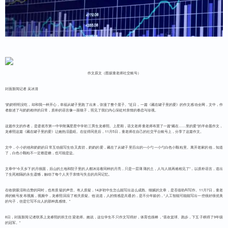
作文原文（图据童老师社交账号）
封面新闻记者 吴冰清
“奶奶明明没吃，却和我一样开心，幸福从罐子里跑了出来，弥漫了整个屋子。”近日，一篇《藏在罐子里的爱》的作文感动全网，文中，作
者叙述了与奶奶相伴的日常，质朴的语言像一面镜子，照见了我们内心深处对亲情的眷恋与珍视。
这篇作文的作者，是娄底市第一中学附属星星中学初三男生龙睿熙。上星期，语文老师童老师布置了一篇“藏在……里的爱”的半命题作文，
龙睿熙这篇《藏在罐子里的爱》让她热泪盈眶。在征得同意后，11月5日，童老师在自己的社交平台账号上，分享了这篇作文。
文中，小小的他和奶奶的日常互动描写生动又真切，奶奶的爱，藏在了从罐子里舀出的一小勺一小勺白色小颗粒里。离开老家的他，知道
了，白色小颗粒不一定都是糖，也可能是盐。
文章中“今天乡下的月很圆，后山的土地和院子里的人都沐浴着同样的月亮，只是一层薄薄的土，人与人就再难相见了”，以质朴语言，道出
了生死相隔的永生遗憾，触动了每个人关于亲情与失去的共同记忆。
在收获眼泪和点赞的同时，也有质疑的声音。有人质疑，14岁初中生怎么能写出这么成熟、细腻的文章，是否借助AI写作。11月7日，童老
师的账号发布视频，视频中，龙睿熙回应了相关质疑。他说道，人的情感是共通的，是不分年龄的，“人工智能可能能写出一些很好很优美
的句子，但是它写不出人的那种真感情。”
8日，封面新闻记者联系上龙睿熙的班主任梁老师。她说，这位学生不只作文写得好，体育也很棒，“喜欢篮球、跑步，下五子棋得了9年级
的冠军。”